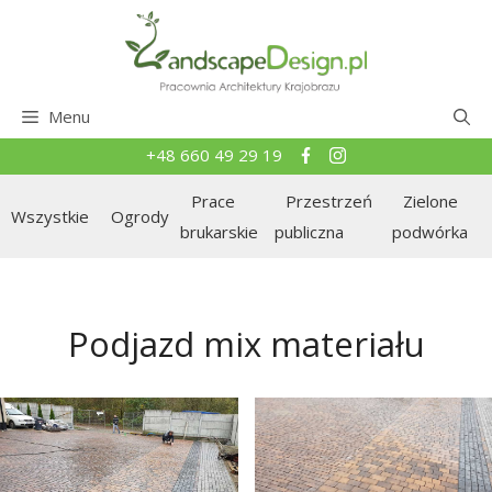
Przejdź
do
treści
Menu
+48 660 49 29 19
Prace
Przestrzeń
Zielone
Wszystkie
Ogrody
brukarskie
publiczna
podwórka
Podjazd mix materiału