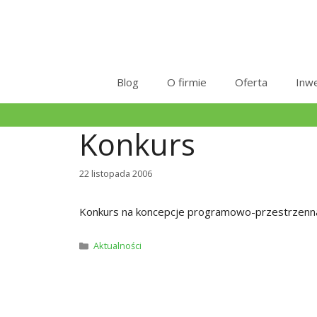
Przejdź
do
treści
Blog
O firmie
Oferta
Inwe
Konkurs
22 listopada 2006
Konkurs na koncepcje programowo-przestrzen
Kategorie
Aktualności