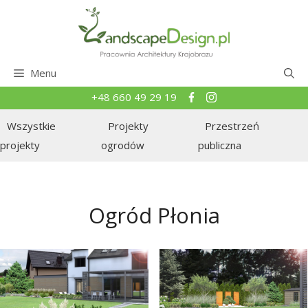
Przejdź
do
treści
Menu
+48 660 49 29 19
Wszystkie
Projekty
Przestrzeń
projekty
ogrodów
publiczna
Ogród Płonia