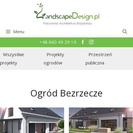
Przejdź
do
treści
Menu
+48 660 49 29 19
Wszystkie
Projekty
Przestrzeń
projekty
ogrodów
publiczna
Ogród Bezrzecze